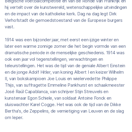
Belgische voetbalcompetitie en van de Ronde van Frankrijk en
hij vertelt over de kunstwereld, wetenschappelijke uitvindingen
en de impact van de katholieke kerk. Dag na dag legt Dirk
Verhofstadt de gemoedstoestand van de Europese burgers
vast.
1914 was een bijzonder jaar, met eerst een ijzige winter en
later een warme zonnige zomer die het begin vormde van een
dramatische periode in de menselijke geschiedenis. 1914 was
ook een jaar vol tegenstellingen, verwachtingen en
teleurstellingen. Het was de tijd van de geniale Albert Einstein
en de jonge Adolf Hitler, van koning Albert I en keizer Wilhelm
II, van bokskampioen Joe Louis en wielervedette Philippe
Thijs, van suffragette Emmeline Pankhurst en schaakmeester
José Raúl Capablanca, van schrijver Stijn Streuvels en
kunstenaar Egon Schiele, van soldaat Antoine Fonck en
sluiswachter Karel Cogge. Het was ook de tijd van de Dikke
Bertha's, de Zeppelins, de vernietiging van Leuven en de slag
om Ieper.