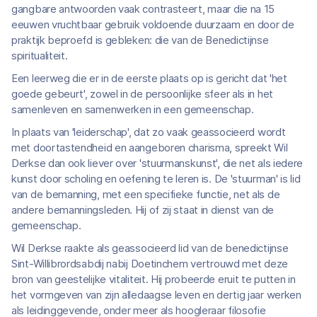
gangbare antwoorden vaak contrasteert, maar die na 15
eeuwen vruchtbaar gebruik voldoende duurzaam en door de
praktijk beproefd is gebleken: die van de Benedictijnse
spiritualiteit.
Een leerweg die er in de eerste plaats op is gericht dat 'het
goede gebeurt', zowel in de persoonlijke sfeer als in het
samenleven en samenwerken in een gemeenschap.
In plaats van 'leiderschap', dat zo vaak geassocieerd wordt
met doortastendheid en aangeboren charisma, spreekt Wil
Derkse dan ook liever over 'stuurmanskunst', die net als iedere
kunst door scholing en oefening te leren is. De 'stuurman' is lid
van de bemanning, met een specifieke functie, net als de
andere bemanningsleden. Hij of zij staat in dienst van de
gemeenschap.
Wil Derkse raakte als geassocieerd lid van de benedictijnse
Sint-Willibrordsabdij nabij Doetinchem vertrouwd met deze
bron van geestelijke vitaliteit. Hij probeerde eruit te putten in
het vormgeven van zijn alledaagse leven en dertig jaar werken
als leidinggevende, onder meer als hoogleraar filosofie