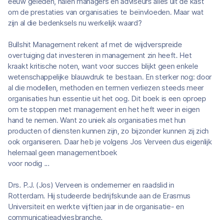
eeuw geleden, halen managers en adviseurs alles uit de kast
om de prestaties van organisaties te beïnvloeden. Maar wat
zijn al die bedenksels nu werkelijk waard?
Bullshit Management rekent af met de wijdverspreide
overtuiging dat investeren in management zin heeft. Het
kraakt kritische noten, want voor succes blijkt geen enkele
wetenschappelijke blauwdruk te bestaan. En sterker nog: door
al die modellen, methoden en termen verliezen steeds meer
organisaties hun essentie uit het oog. Dit boek is een oproep
om te stoppen met management en het heft weer in eigen
hand te nemen. Want zo uniek als organisaties met hun
producten of diensten kunnen zijn, zo bijzonder kunnen zij zich
ook organiseren. Daar heb je volgens Jos Verveen dus eigenlijk
helemaal geen managementboek
voor nodig ...
Drs. P.J. (Jos) Verveen is ondernemer en raadslid in
Rotterdam. Hij studeerde bedrijfskunde aan de Erasmus
Universiteit en werkte vijftien jaar in de organisatie- en
communicatieadviesbranche.