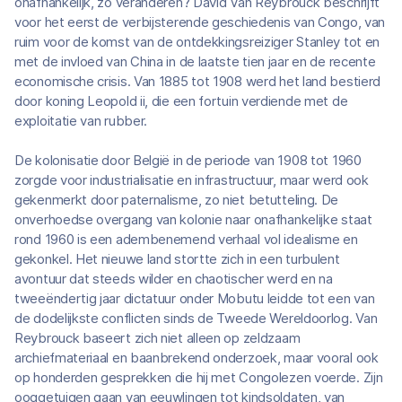
onafhankelijk, zo veranderen? David Van Reybrouck beschrijft
voor het eerst de verbijsterende geschiedenis van Congo, van
ruim voor de komst van de ontdekkingsreiziger Stanley tot en
met de invloed van China in de laatste tien jaar en de recente
economische crisis. Van 1885 tot 1908 werd het land bestierd
door koning Leopold ii, die een fortuin verdiende met de
exploitatie van rubber.
De kolonisatie door België in de periode van 1908 tot 1960
zorgde voor industrialisatie en infrastructuur, maar werd ook
gekenmerkt door paternalisme, zo niet betutteling. De
onverhoedse overgang van kolonie naar onafhankelijke staat
rond 1960 is een adembenemend verhaal vol idealisme en
gekonkel. Het nieuwe land stortte zich in een turbulent
avontuur dat steeds wilder en chaotischer werd en na
tweeëndertig jaar dictatuur onder Mobutu leidde tot een van
de dodelijkste conflicten sinds de Tweede Wereldoorlog. Van
Reybrouck baseert zich niet alleen op zeldzaam
archiefmateriaal en baanbrekend onderzoek, maar vooral ook
op honderden gesprekken die hij met Congolezen voerde. Zijn
ooggetuigen gaan van eeuwlingen tot kindsoldaten, van