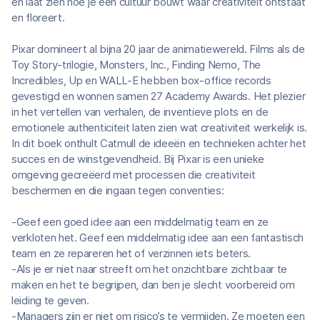
en laat zien hoe je een cultuur bouwt waar creativiteit ontstaat
en floreert.
Pixar domineert al bijna 20 jaar de animatiewereld. Films als de
Toy Story-trilogie, Monsters, Inc., Finding Nemo, The
Incredibles, Up en WALL-E hebben box-office records
gevestigd en wonnen samen 27 Academy Awards. Het plezier
in het vertellen van verhalen, de inventieve plots en de
emotionele authenticiteit laten zien wat creativiteit werkelijk is.
In dit boek onthult Catmull de ideeën en technieken achter het
succes en de winstgevendheid. Bij Pixar is een unieke
omgeving gecreëerd met processen die creativiteit
beschermen en die ingaan tegen conventies:
-Geef een goed idee aan een middelmatig team en ze
verkloten het. Geef een middelmatig idee aan een fantastisch
team en ze repareren het of verzinnen iets beters.
-Als je er niet naar streeft om het onzichtbare zichtbaar te
maken en het te begrijpen, dan ben je slecht voorbereid om
leiding te geven.
-Managers zijn er niet om risico’s te vermijden. Ze moeten een