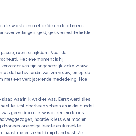
 die worstelen met liefde en dood in een
 over verlangen, geld, geluk en echte liefde.
passie, roem en rijkdom. Voor de
verscheurd. Het ene moment is hij
verzorger van zijn ongeneeslijk zieke vrouw.
e met de hartsvriendin van zijn vrouw, en op de
e hem met een verbijsterende mededeling. Hoe
pe slaap waarin ik wakker was. Eerst werd alles
 heel fel licht doorheen scheen en in die bundel
 was geen droom, ik was in een eindeloos
d had weggezogen, hoorde ik iets wat mooier
 door een oneindige leegte en ik merkte
ze naast me en ze hield mijn hand vast. Ze