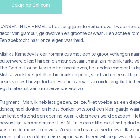
Bekijk op Bol.com
DANSEN IN DE HEMEL is het aangrijpende verhaal over twee mensen
decor van glamour, geldwolven en grootheidswaan. Een actuele roman
Een zoektocht naar onze eigen waarheid.
Mishka Kamadev is een romanticus met een te groot verlangen naar 
buitenwereld leidt hij een glamourbestaan, maar zijn innerlijk raakt 
The God of House Music in het nachtleven, het andere moment is hij 
Mishka zoekt vergetelheid in drank en pillen, stort zich in een affair
beurs verliest hij zijn fortuin. En dan overvalt zijn oude jeugdliefd
legt hij alles uit aan zijn stervende vrouw?
Fragment: 'Mish, ik heb iets gezien,' zei ze. 'Het voelde als een die
donker, heel donker, en in dat donker ontstond een klein gaatje waar
van licht ontstond een opening waar ik doorheen werd gezogen. Het
bewustzijn, verbonden met Het Al. En in een stilte die al het gelui
was dan de mooiste muziek. Zo vreemd maar zo vertrouwd. Ik vloog
ineens dat er een klein meisje bij me was. In een wit jurkje zweefde 