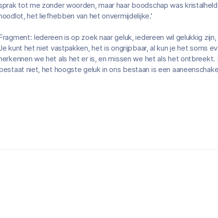
sprak tot me zonder woorden, maar haar boodschap was kristalhelde
noodlot, het liefhebben van het onvermijdelijke.'
Fragment: Iedereen is op zoek naar geluk, iedereen wil gelukkig zijn,
Je kunt het niet vastpakken, het is ongrijpbaar, al kun je het soms e
herkennen we het als het er is, en missen we het als het ontbreekt. H
bestaat niet, het hoogste geluk in ons bestaan is een aaneenschak