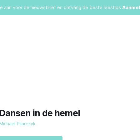
je aan voor de nieuwsbrief en ontvang de beste leestips
Aanmel
Dansen in de hemel
Michael Pilarczyk