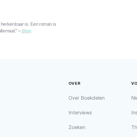
 herkenbaar is. Een roman is
llemaal." –
Bron
OVER
V
Over Boekdelen
Ni
Interviews
In
Zoeken
Th