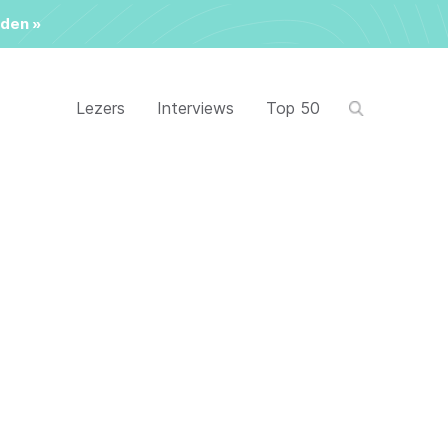
den »
Lezers
Interviews
Top 50