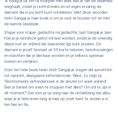
‘Ik nodig je uit om te stoppen met alles wat je van de waarheid
weghaalt, zodat je rechtstreeks en uit eigen ervaring de
diamant die in jou leeft kunt ontdekken.’ Met deze woorden
trekt Gangaji je haar boek in om je vast te houden tot en met
de laatste bladzijde.
Stapje voor stapje, gedachte na gedachte, laat Gangaji je zien
hoe je je rusteloze geest stil laat worden, zodat je de oneindig
diepe rust en vrijheid die daaronder ligt kunt ervaren. De
diamant in jezelf bestaat uit 55 korte teksten; beschouwingen
en inzichten die je dierbaar worden en je telkens opnieuw
boeien en verrijken.
Door het hele boek heen stelt Gangaji je vragen die aanzetten
tot oprecht, diepgaand zelfonderzoek. Want, zo zegt zij:
‘Rechtstreeks zelfonderzoek is de sleutel tot ware vrijheid.’
Ben je bereid om even te stoppen met alles? Om stil te zijn in
dit moment? Dan ben je op weg naar de ontdekking dat alles
waar je je hele leven lang al naar op zoek bent te vinden is in
het hier en Nu.