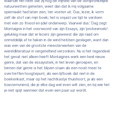
waarvan het heet dat zij nog de vrijheid van de oorspronkelijke
natuurwetten genieten, weet dan dat ik mij volgaarne
spiernaakt had laten zien, ten voeten uit. Dus, lezer, ik vorm
zelf de stof van mijn boek; het is onjuist uw tijd te verdoen
met een zo frivool en ijdel onderwerp. Vaarwel dus.' Dag zegt
Montaigne in het voorwoord van zijn Essays, zijn 'probeersels':
gelukkig maar dat er lezers zijn geweest die zijn raad om
onmiddelijk af te haken in de wind hebben geslagen, want dan
was een van de grootste meesterwerken van de
wereldliteratuur in vergetelheid verzonken. Nu is het tegendeel
het geval: niet alleen heeft Montaignes werk een heel nieuw
genre, dat van de essayistiek, in het leven geroepen, en
binnen dat genre is het blijven staan als een nooit meer te
overtreffen hoogtepunt, als een lijfboek dat niet in de
boekenkast, maar op het nachtkastje thuishoort, ja als een
boezemvriend, die je elke dag wel even wilt zien, en bij wie het
je niet spijt wanneer dat even een paar uur wordt.