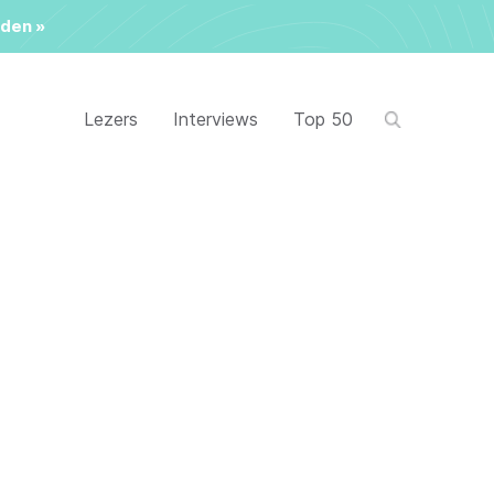
den »
Lezers
Interviews
Top 50