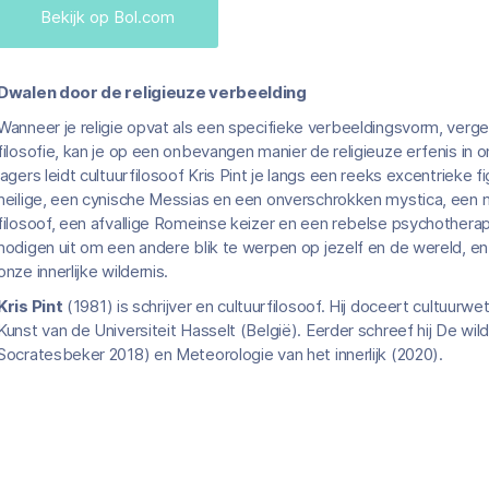
Bekijk op Bol.com
Dwalen door de religieuze verbeelding
Wanneer je religie opvat als een specifieke verbeeldingsvorm, vergeli
filosofie, kan je op een onbevangen manier de religieuze erfenis in 
jagers leidt cultuurfilosoof Kris Pint je langs een reeks excentrieke
heilige, een cynische Messias en een onverschrokken mystica, een m
filosoof, een afvallige Romeinse keizer en een rebelse psychothera
nodigen uit om een andere blik te werpen op jezelf en de wereld, en
onze innerlijke wildernis.
Kris Pint
(1981) is schrijver en cultuurfilosoof. Hij doceert cultuur
Kunst van de Universiteit Hasselt (België). Eerder schreef hij De wild
Socratesbeker 2018) en Meteorologie van het innerlijk (2020).