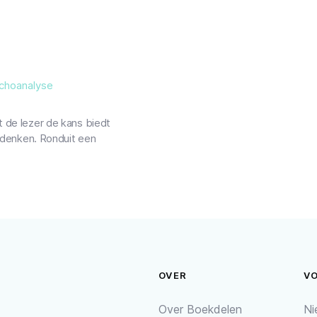
ychoanalyse
t de lezer de kans biedt
e denken. Ronduit een
OVER
V
Over Boekdelen
Ni