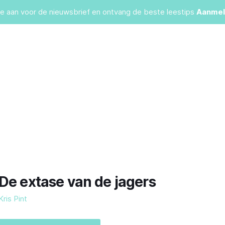
je aan voor de nieuwsbrief en ontvang de beste leestips
Aanmel
De extase van de jagers
Kris Pint