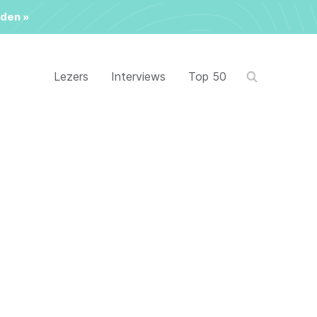
den »
Lezers
Interviews
Top 50