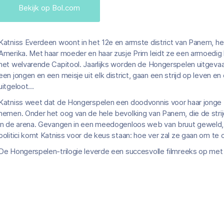
Bekijk op Bol.com
Katniss Everdeen woont in het 12e en armste district van Panem, he
Amerika. Met haar moeder en haar zusje Prim leidt ze een armoedig
het welvarende Capitool. Jaarlijks worden de Hongerspelen uitgevaa
een jongen en een meisje uit elk district, gaan een strijd op leven en
uitgeloot...
Katniss weet dat de Hongerspelen een doodvonnis voor haar jonge z
nemen. Onder het oog van de hele bevolking van Panem, die de strij
in de arena. Gevangen in een meedogenloos web van bruut geweld,
politici komt Katniss voor de keus staan: hoe ver zal ze gaan om te
De Hongerspelen-trilogie leverde een succesvolle filmreeks op met 