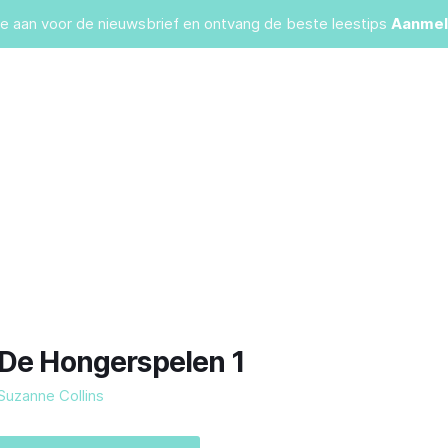
je aan voor de nieuwsbrief en ontvang de beste leestips
Aanmel
De Hongerspelen 1
Suzanne Collins