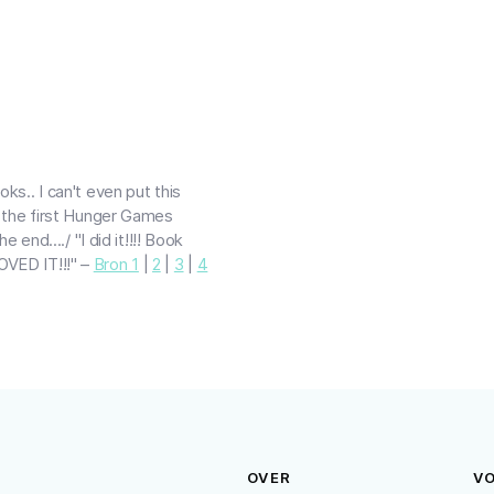
oks.. I can't even put this
ng the first Hunger Games
nd..../ "I did it!!!! Book
OVED IT!!!" –
Bron 1
|
2
|
3
|
4
OVER
V