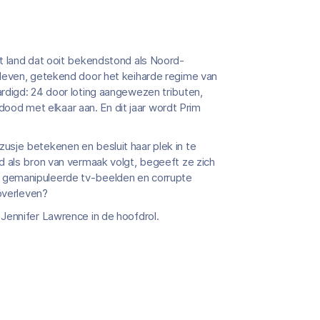
t land dat ooit bekendstond als Noord-
 leven, getekend door het keiharde regime van
rdigd: 24 door loting aangewezen tributen,
 dood met elkaar aan. En dit jaar wordt Prim
usje betekenen en besluit haar plek in te
d als bron van vermaak volgt, begeeft ze zich
 gemanipuleerde tv-beelden en corrupte
 overleven?
Jennifer Lawrence in de hoofdrol.