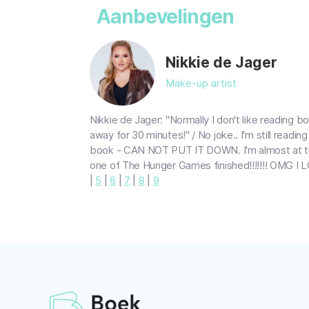
Aanbevelingen
Nikkie de Jager
Make-up artist
Nikkie de Jager: "Normally I don't like reading bo
away for 30 minutes!" / No joke.. I'm still readi
book - CAN NOT PUT IT DOWN. I'm almost at the e
one of The Hunger Games finished!!!!!!! OMG I L
|
5
|
6
|
7
|
8
|
9