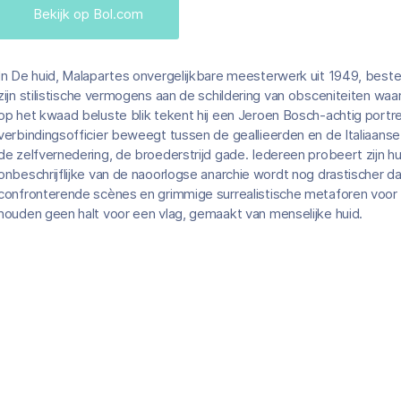
Bekijk op Bol.com
In De huid, Malapartes onvergelijkbare meesterwerk uit 1949, bestee
zijn stilistische vermogens aan de schildering van obsceniteiten waar
op het kwaad beluste blik tekent hij een Jeroen Bosch-achtig portret 
verbindingsofficier beweegt tussen de geallieerden en de Italiaanse 
de zelfvernedering, de broederstrijd gade. Iedereen probeert zijn h
onbeschrijflijke van de naoorlogse anarchie wordt nog drastischer 
confronterende scènes en grimmige surrealistische metaforen voor
houden geen halt voor een vlag, gemaakt van menselijke huid.