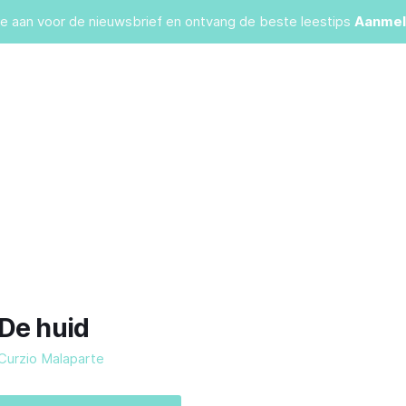
je aan voor de nieuwsbrief en ontvang de beste leestips
Aanmel
De huid
Curzio Malaparte