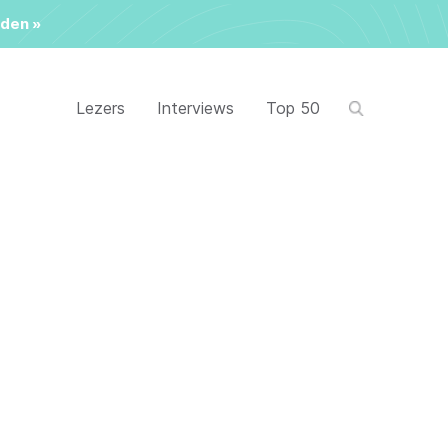
den »
Lezers
Interviews
Top 50