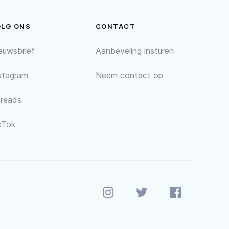
OLG ONS
CONTACT
euwsbrief
Aanbeveling insturen
stagram
Neem contact op
reads
kTok