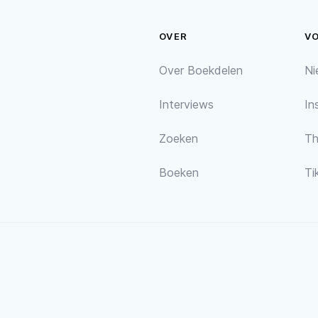
OVER
V
Over Boekdelen
Ni
Interviews
In
Zoeken
Th
Boeken
Ti