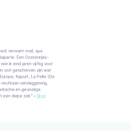
eest verwant voel, qua
Malaparte. Een Oostenrijks-
ie ik eind jaren vijftig voor
n ooit geschreven zijn wat
 Europe, Kaputt, La Pelle (De
e-rechtaan verslaggeving.
ntische en gevoelige
 een diepe ziel." –
Bron