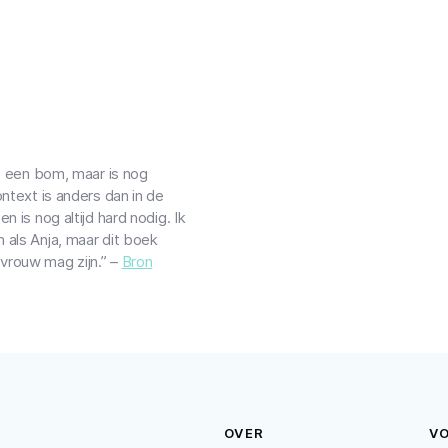
ls een bom, maar is nog
ontext is anders dan in de
n is nog altijd hard nodig. Ik
 als Anja, maar dit boek
vrouw mag zijn.” –
Bron
OVER
V