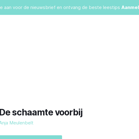
je aan voor de nieuwsbrief en ontvang de beste leestips
Aanmel
De schaamte voorbij
Anja Meulenbelt