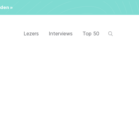
den »
Lezers
Interviews
Top 50