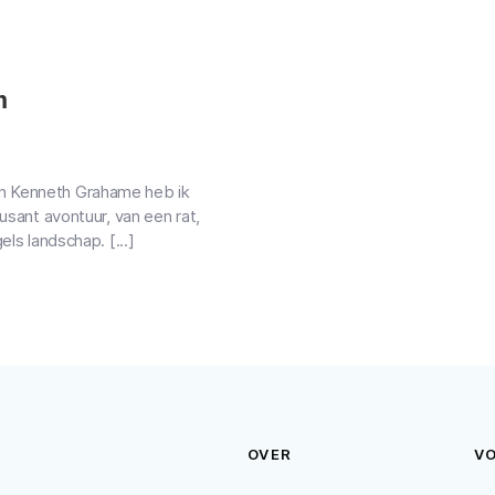
m
n Kenneth Grahame heb ik
usant avontuur, van een rat,
els landschap. [...]
OVER
V