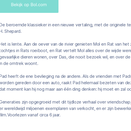
Bekijk op Bol.com
De beroemde klassieker in een nieuwe vertaling, met de originele te
H. Shepard.
Het is lente. Aan de oever van de rivier genieten Mol en Rat van he
tochtjes in Rats roeiboot, en Rat vertelt Mol alles over de wijde we
gevaarlijke dieren wonen, over Das, die nooit bezoek wil, en over de 
in de omtrek woont.
Pad heeft de ene bevlieging na de andere. Als de vrienden met P
worden gereden door een auto, raakt Pad helemaal bezeten van deze
dat moment kan hij nog maar aan één ding denken: hij moet en zal
Generaties zijn opgegroeid met dit tijdloze verhaal over vriendschap
er wereldwijd miljoenen exemplaren van verkocht, en er zijn bewerk
film.Voorlezen vanaf circa 6 jaar.