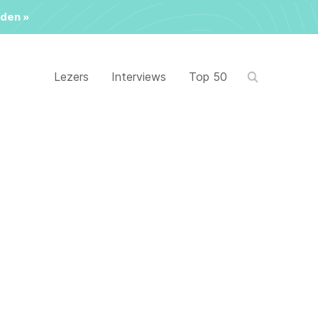
den »
Lezers
Interviews
Top 50