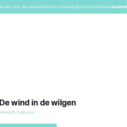
je aan voor de nieuwsbrief en ontvang de beste leestips
Aanmel
De wind in de wilgen
Kenneth Grahame