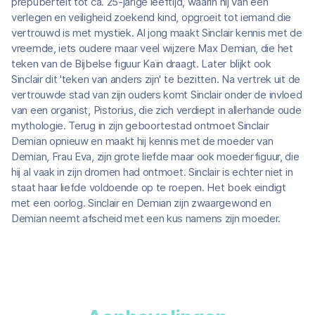
prepuberteit tot ca. 25-jarige leeftijd, waarin hij van een
verlegen en veiligheid zoekend kind, opgroeit tot iemand die
vertrouwd is met mystiek. Al jong maakt Sinclair kennis met de
vreemde, iets oudere maar veel wijzere Max Demian, die het
teken van de Bijbelse figuur Kaïn draagt. Later blijkt ook
Sinclair dit 'teken van anders zijn' te bezitten. Na vertrek uit de
vertrouwde stad van zijn ouders komt Sinclair onder de invloed
van een organist, Pistorius, die zich verdiept in allerhande oude
mythologie. Terug in zijn geboortestad ontmoet Sinclair
Demian opnieuw en maakt hij kennis met de moeder van
Demian, Frau Eva, zijn grote liefde maar ook moederfiguur, die
hij al vaak in zijn dromen had ontmoet. Sinclair is echter niet in
staat haar liefde voldoende op te roepen. Het boek eindigt
met een oorlog. Sinclair en Demian zijn zwaargewond en
Demian neemt afscheid met een kus namens zijn moeder.