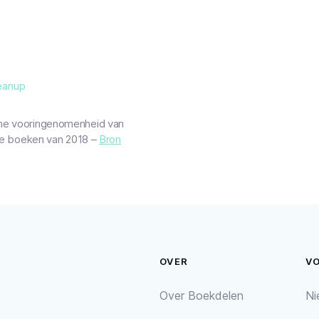
eanup
che vooringenomenheid van
ete boeken van 2018 –
Bron
OVER
V
Over Boekdelen
Ni