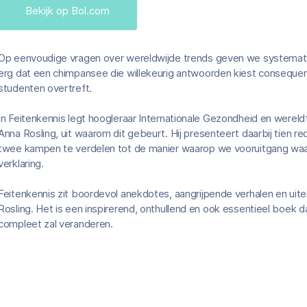
Bekijk op Bol.com
Op eenvoudige vragen over wereldwijde trends geven we systemati
erg dat een chimpansee die willekeurig antwoorden kiest consequent 
studenten overtreft.
In Feitenkennis legt hoogleraar Internationale Gezondheid en were
Anna Rosling, uit waarom dit gebeurt. Hij presenteert daarbij tien r
twee kampen te verdelen tot de manier waarop we vooruitgang waa
verklaring.
Feitenkennis zit boordevol anekdotes, aangrijpende verhalen en ui
Rosling. Het is een inspirerend, onthullend en ook essentieel boek 
compleet zal veranderen.