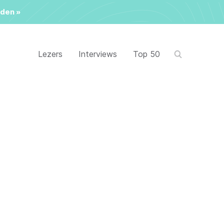
den »
Lezers
Interviews
Top 50