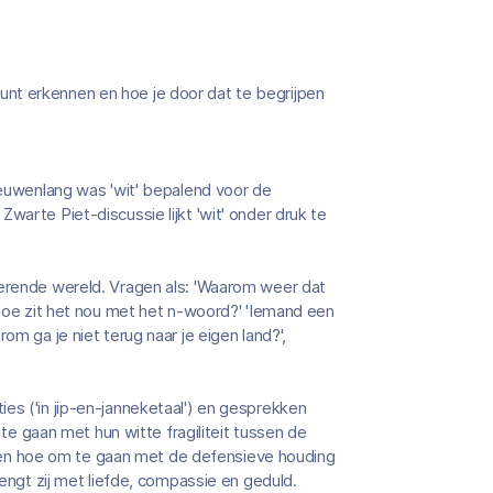
e kunt erkennen en hoe je door dat te begrijpen
 Eeuwenlang was 'wit' bepalend voor de
warte Piet-discussie lijkt 'wit' onder druk te
derende wereld. Vragen als: 'Waarom weer dat
'Hoe zit het nou met het n-woord?' 'Iemand een
om ga je niet terug naar je eigen land?',
es ('in jip-en-janneketaal') en gesprekken
 gaan met hun witte fragiliteit tussen de
en hoe om te gaan met de defensieve houding
rengt zij met liefde, compassie en geduld.