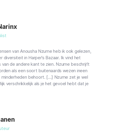
Narinx
list
 mensen van Anousha Nzume heb ik ook gelezen,
iversiteit in Harper’s Bazaar. Ik vind het
 van de andere kant te zien. Nzume beschrijft
orden als een soort buitenaards wezen ineen
de minderheden behoort. [...] Nzume zet je wel
ijk verschrikkelijk als je het gevoel hebt dat je
Lanen
uteur