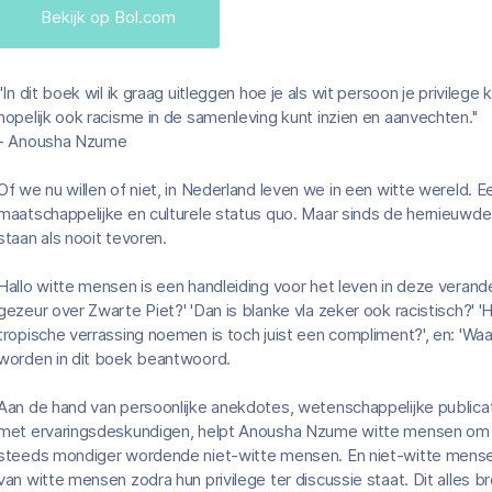
Bekijk op Bol.com
''In dit boek wil ik graag uitleggen hoe je als wit persoon je privileg
hopelijk ook racisme in de samenleving kunt inzien en aanvechten.''
- Anousha Nzume
Of we nu willen of niet, in Nederland leven we in een witte wereld.
maatschappelijke en culturele status quo. Maar sinds de hernieuwde Z
staan als nooit tevoren.
Hallo witte mensen is een handleiding voor het leven in deze veran
gezeur over Zwarte Piet?' 'Dan is blanke vla zeker ook racistisch?' 
tropische verrassing noemen is toch juist een compliment?', en: 'Waar
worden in dit boek beantwoord.
Aan de hand van persoonlijke anekdotes, wetenschappelijke publicati
met ervaringsdeskundigen, helpt Anousha Nzume witte mensen om te
steeds mondiger wordende niet-witte mensen. En niet-witte mens
van witte mensen zodra hun privilege ter discussie staat. Dit alles b