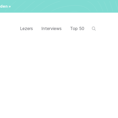
den »
Lezers
Interviews
Top 50