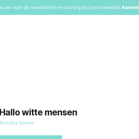
je aan voor de nieuwsbrief en ontvang de beste leestips
Aanmel
Hallo witte mensen
Anousha Nzume