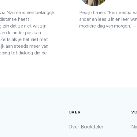
ha Nzume is een belangrijk
Pepijn Lanen: "Een leestip v
istantie heeft
ander en lees u in en leer 
jn dat ze niet wit zijn.
mooiere dag van morgen." –
van de ander pas kan
 Zelfs als je het niet met
lijk aan steeds meer van
ging tot dialoog die de
OVER
V
Over Boekdelen
Ni