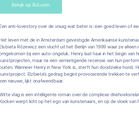
Bekijk op Bol.com
Een anti-lovestory over de vraag wat beter is: een goed leven of e
Het leven met de in Amsterdam gevestigde Amerikaanse kunstenaa
Elsbieta Rózewicz een vlucht uit het Berlijn van 1999 waar ze alleen 
omgekomen bij een auto-ongeluk. Henry laat haar in het begin van h
kunstprojecten, maar na een vernietigende recensie van hun performa
buiten. Wanneer Henry in New York is, sterft hun doodzieke hond. He
kunstproject. Elzbieta’s gedrag begint provocerende trekken te ve
een nieuwe, lijkt onafwendbaar.
Witte vlag is een intelligente roman over de complexe driehoeksrel
Kocken werpt licht op het ego van kunstenaars, en op de vloek van 