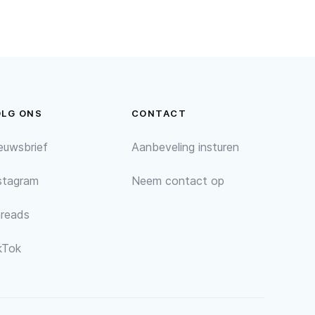
OLG ONS
CONTACT
euwsbrief
Aanbeveling insturen
stagram
Neem contact op
reads
kTok