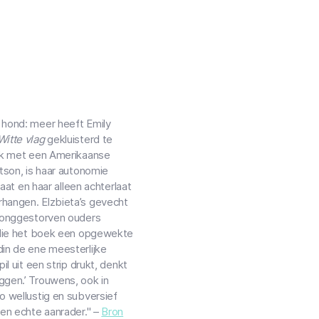
 hond: meer heeft Emily
Witte vlag
gekluisterd te
ijk met een Amerikaanse
tson, is haar autonomie
aat en haar alleen achterlaat
hangen. Elzbieta’s gevecht
 jonggestorven ouders
l die het boek een opgewekte
in de ene meesterlijke
l uit een strip drukt, denkt
 liggen.’ Trouwens, ook in
o wellustig en subversief
Een echte aanrader." –
Bron