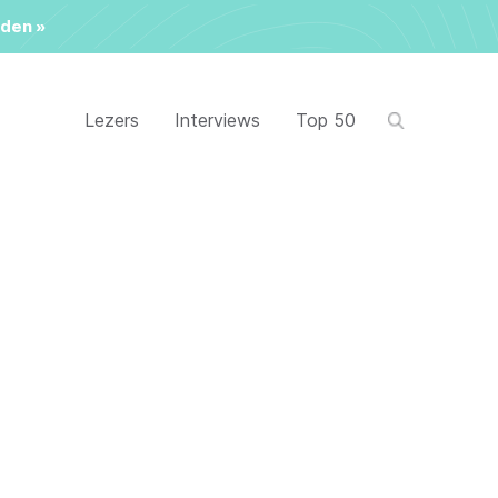
den »
Lezers
Interviews
Top 50