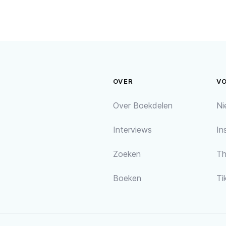
OVER
V
Over Boekdelen
Ni
Interviews
In
Zoeken
Th
Boeken
Ti