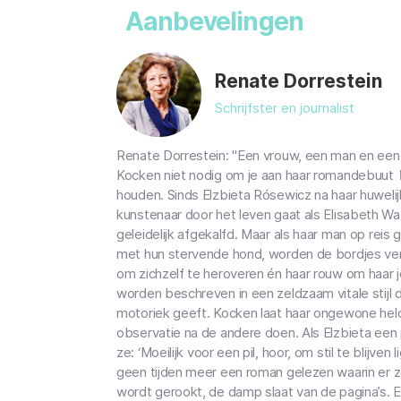
Aanbevelingen
Renate Dorrestein
Schrijfster en journalist
Renate Dorrestein: "Een vrouw, een man en een
Kocken niet nodig om je aan haar romandebuut
houden. Sinds Elzbieta Rósewicz na haar huwel
kunstenaar door het leven gaat als Elisabeth Wa
geleidelijk afgekalfd. Maar als haar man op reis g
met hun stervende hond, worden de bordjes ver
om zichzelf te heroveren én haar rouw om haar
worden beschreven in een zeldzaam vitale stij
motoriek geeft. Kocken laat haar ongewone held
observatie na de andere doen. Als Elzbieta een pi
ze: ‘Moeilijk voor een pil, hoor, om stil te blijven
geen tijden meer een roman gelezen waarin er z
wordt gerookt, de damp slaat van de pagina’s. 