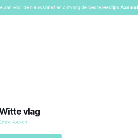
je aan voor de nieuwsbrief en ontvang de beste leestips
Aanmel
Witte vlag
Emily Kocken