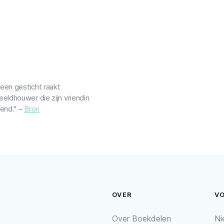
een gesticht raakt
ldhouwer die zijn vriendin
end." –
Bron
OVER
V
Over Boekdelen
Ni