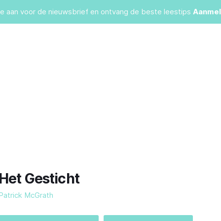
je aan voor de nieuwsbrief en ontvang de beste leestips
Aanmel
Het Gesticht
Patrick McGrath