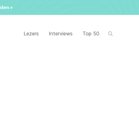
den »
Lezers
Interviews
Top 50