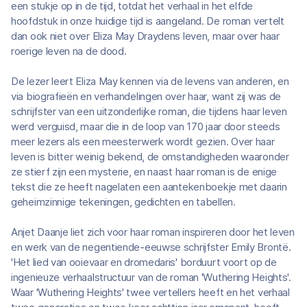
een stukje op in de tijd, totdat het verhaal in het elfde
hoofdstuk in onze huidige tijd is aangeland. De roman vertelt
dan ook niet over Eliza May Draydens leven, maar over haar
roerige leven na de dood.
De lezer leert Eliza May kennen via de levens van anderen, en
via biografieën en verhandelingen over haar, want zij was de
schrijfster van een uitzonderlijke roman, die tijdens haar leven
werd verguisd, maar die in de loop van 170 jaar door steeds
meer lezers als een meesterwerk wordt gezien. Over haar
leven is bitter weinig bekend, de omstandigheden waaronder
ze stierf zijn een mysterie, en naast haar roman is de enige
tekst die ze heeft nagelaten een aantekenboekje met daarin
geheimzinnige tekeningen, gedichten en tabellen.
Anjet Daanje liet zich voor haar roman inspireren door het leven
en werk van de negentiende-eeuwse schrijfster Emily Brontë.
'Het lied van ooievaar en dromedaris' borduurt voort op de
ingenieuze verhaalstructuur van de roman 'Wuthering Heights'.
Waar 'Wuthering Heights' twee vertellers heeft en het verhaal