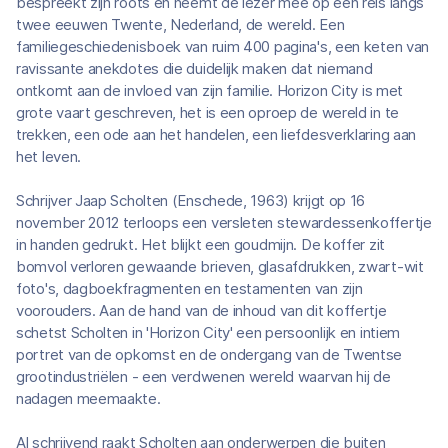
bespreekt zijn roots en neemt de lezer mee op een reis langs
twee eeuwen Twente, Nederland, de wereld. Een
familiegeschiedenisboek van ruim 400 pagina's, een keten van
ravissante anekdotes die duidelijk maken dat niemand
ontkomt aan de invloed van zijn familie. Horizon City is met
grote vaart geschreven, het is een oproep de wereld in te
trekken, een ode aan het handelen, een liefdesverklaring aan
het leven.
Schrijver Jaap Scholten (Enschede, 1963) krijgt op 16
november 2012 terloops een versleten stewardessenkoffertje
in handen gedrukt. Het blijkt een goudmijn. De koffer zit
bomvol verloren gewaande brieven, glasafdrukken, zwart-wit
foto's, dagboekfragmenten en testamenten van zijn
voorouders. Aan de hand van de inhoud van dit koffertje
schetst Scholten in 'Horizon City' een persoonlijk en intiem
portret van de opkomst en de ondergang van de Twentse
grootindustriëlen - een verdwenen wereld waarvan hij de
nadagen meemaakte.
Al schrijvend raakt Scholten aan onderwerpen die buiten