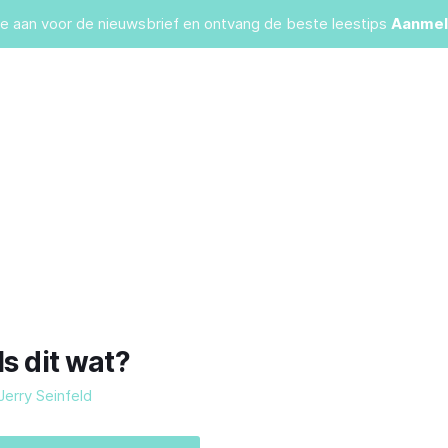
je aan voor de nieuwsbrief en ontvang de beste leestips
Aanmel
Is dit wat?
Jerry Seinfeld