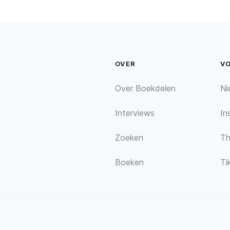
OVER
V
Over Boekdelen
Ni
Interviews
In
Zoeken
Th
Boeken
Ti