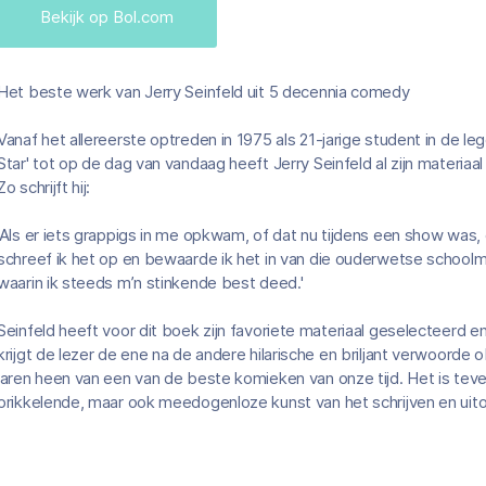
Bekijk op Bol.com
Het beste werk van Jerry Seinfeld uit 5 decennia comedy
Vanaf het allereerste optreden in 1975 als 21-jarige student in de l
Star' tot op de dag van vandaag heeft Jerry Seinfeld al zijn materiaal
Zo schrijft hij:
'Als er iets grappigs in me opkwam, of dat nu tijdens een show was,
schreef ik het op en bewaarde ik het in van die ouderwetse schoolmap
waarin ik steeds m’n stinkende best deed.'
Seinfeld heeft voor dit boek zijn favoriete materiaal geselecteerd 
krijgt de lezer de ene na de andere hilarische en briljant verwoorde
jaren heen van een van de beste komieken van onze tijd. Het is teve
prikkelende, maar ook meedogenloze kunst van het schrijven en ui