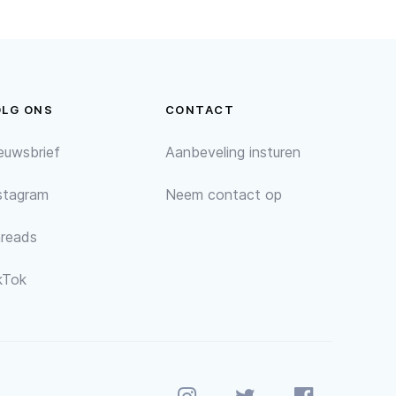
OLG ONS
CONTACT
euwsbrief
Aanbeveling insturen
stagram
Neem contact op
reads
kTok