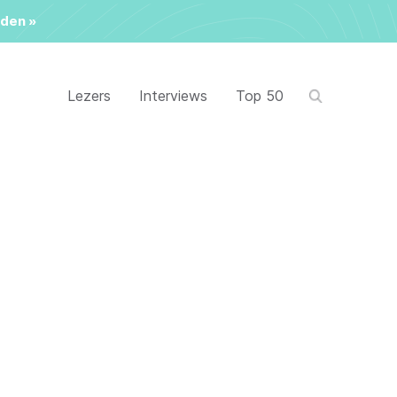
den »
Lezers
Interviews
Top 50