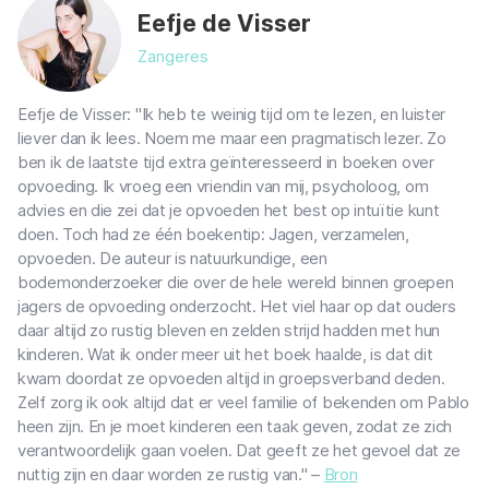
Eefje de Visser
Zangeres
Eefje de Visser: "Ik heb te weinig tijd om te lezen, en luister
liever dan ik lees. Noem me maar een pragmatisch lezer. Zo
ben ik de laatste tijd extra geïnteresseerd in boeken over
opvoeding. Ik vroeg een vriendin van mij, psycholoog, om
advies en die zei dat je opvoeden het best op intuïtie kunt
doen. Toch had ze één boekentip: Jagen, verzamelen,
opvoeden. De auteur is natuurkundige, een
bodemonderzoeker die over de hele wereld binnen groepen
jagers de opvoeding onderzocht. Het viel haar op dat ouders
daar altijd zo rustig bleven en zelden strijd hadden met hun
kinderen. Wat ik onder meer uit het boek haalde, is dat dit
kwam doordat ze opvoeden altijd in groepsverband deden.
Zelf zorg ik ook altijd dat er veel familie of bekenden om Pablo
heen zijn. En je moet kinderen een taak geven, zodat ze zich
verantwoordelijk gaan voelen. Dat geeft ze het gevoel dat ze
nuttig zijn en daar worden ze rustig van." –
Bron