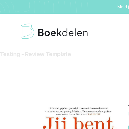
Meld 
Testing - Review Template