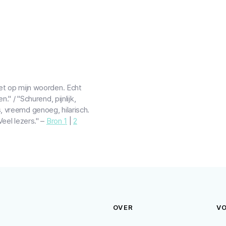
et op mijn woorden. Echt
." / "Schurend, pijnlijk,
, vreemd genoeg, hilarisch.
Veel lezers." –
Bron 1
|
2
OVER
V