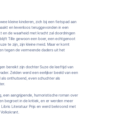
wee kleine kinderen, zich bij een fietspad aan
 naakt en levenloos teruggevonden in een
akt en de waarheid met kracht zal doordringen
n blijft Tille gewoon een boer, een echtgenoot
ze te zijn, zijn kleine meid. Maar er komt
en tegen de vermeende daders uit het
en bereikt zijn dochter Suze de leeftijd van
 vader. Zelden werd een eerlijker beeld van een
 als onthutsend, even schuchter als
er.
, een aangrijpende, humoristische roman over
en begroet in de kritiek, en er werden meer
Libris Literatuur Prijs en werd bekroond met
 Volkskrant.