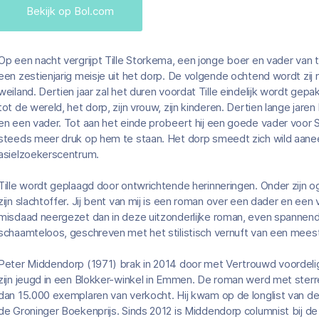
Bekijk op Bol.com
Op een nacht vergrijpt Tille Storkema, een jonge boer en vader van t
een zestienjarig meisje uit het dorp. De volgende ochtend wordt zij
weiland. Dertien jaar zal het duren voordat Tille eindelijk wordt gep
tot de wereld, het dorp, zijn vrouw, zijn kinderen. Dertien lange jare
en een vader. Tot aan het einde probeert hij een goede vader voor Su
steeds meer druk op hem te staan. Het dorp smeedt zich wild aane
asielzoekerscentrum.
Tille wordt geplaagd door ontwrichtende herinneringen. Onder zijn og
zijn slachtoffer. Jij bent van mij is een roman over een dader en een
misdaad neergezet dan in deze uitzonderlijke roman, even spannend
schaamteloos, geschreven met het stilistisch vernuft van een meest
Peter Middendorp (1971) brak in 2014 door met Vertrouwd voordelig
zijn jeugd in een Blokker-winkel in Emmen. De roman werd met sterr
dan 15.000 exemplaren van verkocht. Hij kwam op de longlist van de 
de Groninger Boekenprijs. Sinds 2012 is Middendorp columnist bij de