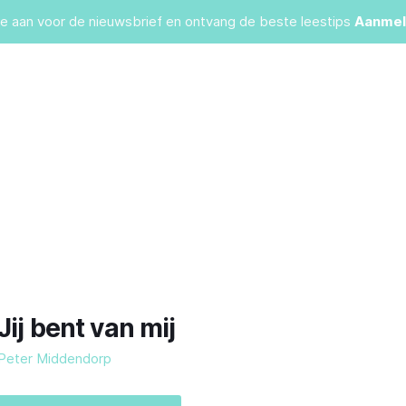
je aan voor de nieuwsbrief en ontvang de beste leestips
Aanmel
Jij bent van mij
Peter Middendorp