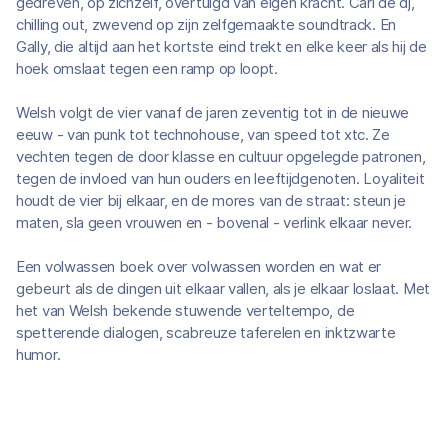
gedreven, op zichzelf, overtuigd van eigen kracht. Carl de dj,
chilling out, zwevend op zijn zelfgemaakte soundtrack. En
Gally, die altijd aan het kortste eind trekt en elke keer als hij de
hoek omslaat tegen een ramp op loopt.
Welsh volgt de vier vanaf de jaren zeventig tot in de nieuwe
eeuw - van punk tot technohouse, van speed tot xtc. Ze
vechten tegen de door klasse en cultuur opgelegde patronen,
tegen de invloed van hun ouders en leeftijdgenoten. Loyaliteit
houdt de vier bij elkaar, en de mores van de straat: steun je
maten, sla geen vrouwen en - bovenal - verlink elkaar never.
Een volwassen boek over volwassen worden en wat er
gebeurt als de dingen uit elkaar vallen, als je elkaar loslaat. Met
het van Welsh bekende stuwende verteltempo, de
spetterende dialogen, scabreuze taferelen en inktzwarte
humor.