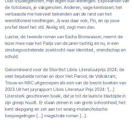
Oud-studiegenoten, mijn eigen oud-leerlingen. Exposanten van
de fotobeurs, je vakgenoten. Anderen, vage kennissen: het
verbaasde me hoeveel bekenden aan de rand van het
wereldtoneel rondhingen. Jij was daar ook, Flo, en op jouw
profiel bleef het stil. Akelig stil, zegt men dan.
Luister, de tweede roman van Sacha Bronwasser, neemt de
lezer mee naar het Parijs van de jaren tachtig en nu, in een
zinsbegoochelende zoektocht naar identiteit, vriendschap en
schuld.
Genomineerd voor de Shortlist Libris Literatuurprijs 2024; de
veel bejubelde roman en door Het Parool, de Volkskrant,
Trouw en NRC uitgeroepen als een van de beste boeken van
2023.Uit het juryrapport Libris Literatuur Prijs 2024: '[...]
IJzersterk geschreven boek, dat je tot de laatste bladzijde in
zijn greep houdt. Er staan zinnen in van grote schoonheid, het
kent diepgang en zet aan tot wrang-melancholische
bespiegelingen [...] magistrale roman [...].