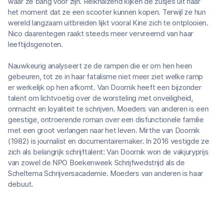
waar ze bang voor zijn. Reikhalzend kijken de zusjes uit naar
het moment dat ze een scooter kunnen kopen. Terwijl ze hun
wereld langzaam uitbreiden lijkt vooral Kine zich te ontplooien.
Nico daarentegen raakt steeds meer vervreemd van haar
leeftijdsgenoten.
Nauwkeurig analyseert ze de rampen die er om hen heen
gebeuren, tot ze in haar fatalisme niet meer ziet welke ramp
er werkelijk op hen afkomt. Van Doornik heeft een bijzonder
talent om lichtvoetig over de worsteling met onveiligheid,
onmacht en loyaliteit te schrijven. Moeders van anderen is een
geestige, ontroerende roman over een disfunctionele familie
met een groot verlangen naar het leven. Mirthe van Doornik
(1982) is journalist en documentairemaker. In 2016 vestigde ze
zich als belangrijk schrijftalent: Van Doornik won de vakjuryprijs
van zowel de NPO Boekenweek Schrijfwedstrijd als de
Scheltema Schrijversacademie. Moeders van anderen is haar
debuut.