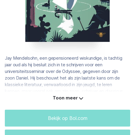
Jay Mendelsohn, een gepensioneerd wiskundige, is tachtig
jaar oud als hij besluit zich in te schrijven voor een
universiteitsseminar over de Odyssee, gegeven door zijn
zoon Daniel. Hij beschouwt het als zijn laatste kans om de
klassieke literatuur, verwaarloosd in zijn jeugd, te leren
kennen, maar vooral ook om zijn zoon, schrijver en classicus,
beter te begrijpen. Samen besluiten de twee mannen een
Toon meer
reis te maken over de Middellandse Zee, in navolging van
Odysseus’ beroemde omzwervingen. De reis brengt lang
bewaarde geheimen aan het licht die Daniel helpen zijn
Bekijk op Bol.com
vader eindelijk beter te leren kennen.