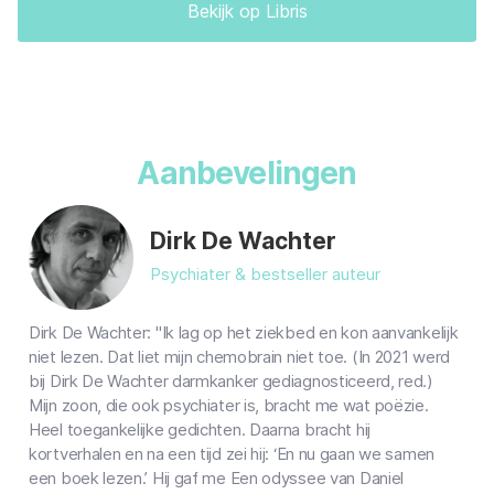
Het resultaat is een boek waarin de tijdloze thema’s van de
Bekijk op Libris
Odyssee zelf weerklinken: die van bedrog en erkenning,
huwelijk en kinderen, en van reizen en thuiskomen. Een
odyssee vormt tegelijkertijd een aangrijpende persoonlijke
geschiedenis en een literaire verkenningstocht.
Gezin & Relaties
Literatuur & Romans
Aanbevelingen
Dirk De Wachter
Psychiater & bestseller auteur
Dirk De Wachter: "Ik lag op het ziekbed en kon aanvankelijk
niet lezen. Dat liet mijn chemobrain niet toe. (In 2021 werd
bij Dirk De Wachter darmkanker gediagnosticeerd, red.)
Mijn zoon, die ook psychiater is, bracht me wat poëzie.
Heel toegankelijke gedichten. Daarna bracht hij
kortverhalen en na een tijd zei hij: ‘En nu gaan we samen
een boek lezen.’ Hij gaf me Een odyssee van Daniel