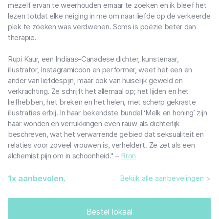
mezelf ervan te weerhouden ernaar te zoeken en ik bleef het
lezen totdat elke neiging in me om naar liefde op de verkeerde
plek te zoeken was verdwenen. Soms is poëzie beter dan
therapie.
Rupi Kaur, een Indiaas-Canadese dichter, kunstenaar,
illustrator, Instagramicoon en performer, weet het een en
ander van liefdespijn, maar ook van huiselijk geweld en
verkrachting. Ze schrijft het allemaal op; het lijden en het
liefhebben, het breken en het helen, met scherp gekraste
illustraties erbij. In haar bekendste bundel ‘Melk en honing’ zijn
haar wonden en verrukkingen even rauw als dichterlijk
beschreven, wat het verwarrende gebied dat seksualiteit en
relaties voor zoveel vrouwen is, verheldert. Ze zet als een
alchemist pijn om in schoonheid." –
Bron
1
x aanbevolen.
Bekijk alle aanbevelingen >
Bestel lokaal