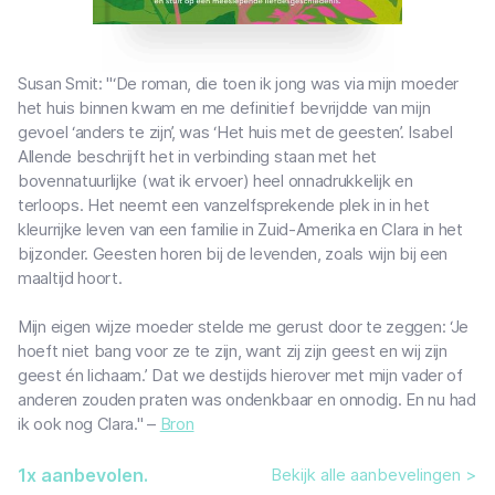
Susan Smit: "‘De roman, die toen ik jong was via mijn moeder
het huis binnen kwam en me definitief bevrijdde van mijn
gevoel ‘anders te zijn’, was ‘Het huis met de geesten’. Isabel
Allende beschrijft het in verbinding staan met het
bovennatuurlijke (wat ik ervoer) heel onnadrukkelijk en
terloops. Het neemt een vanzelfsprekende plek in in het
kleurrijke leven van een familie in Zuid-Amerika en Clara in het
bijzonder. Geesten horen bij de levenden, zoals wijn bij een
maaltijd hoort.
Mijn eigen wijze moeder stelde me gerust door te zeggen: ‘Je
hoeft niet bang voor ze te zijn, want zij zijn geest en wij zijn
geest én lichaam.’ Dat we destijds hierover met mijn vader of
anderen zouden praten was ondenkbaar en onnodig. En nu had
ik ook nog Clara." –
Bron
1
x aanbevolen.
Bekijk alle aanbevelingen >