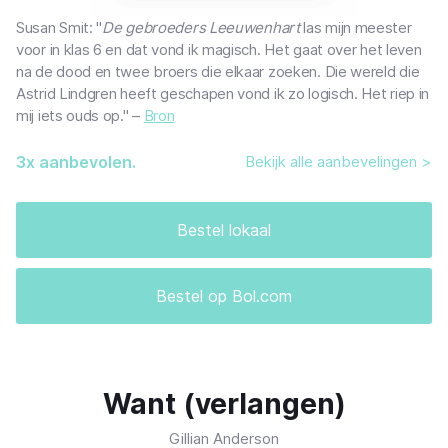
Susan Smit: "
De gebroeders Leeuwenhart
las mijn meester
voor in klas 6 en dat vond ik magisch. Het gaat over het leven
na de dood en twee broers die elkaar zoeken. Die wereld die
Astrid Lindgren heeft geschapen vond ik zo logisch. Het riep in
mij iets ouds op." –
Bron
3
x aanbevolen.
Bekijk alle aanbevelingen >
Bestel lokaal
Bestel op Bol.com
Want (verlangen)
Gillian Anderson