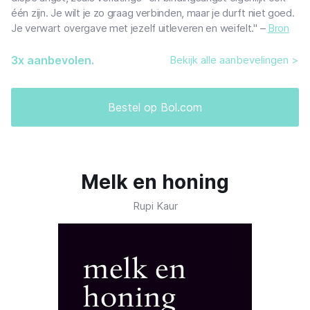
één zijn. Je wilt je zo graag verbinden, maar je durft niet goed.
Je verwart overgave met jezelf uitleveren en weifelt." –
Bron
3
x aanbevolen.
Bekijk alle aanbevelingen >
Bestel op Bol.com
Melk en honing
Rupi Kaur