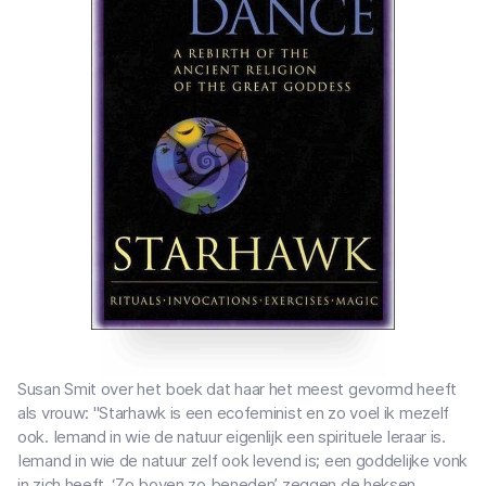
Susan Smit over het boek dat haar het meest gevormd heeft
als vrouw: "Starhawk is een ecofeminist en zo voel ik mezelf
ook. Iemand in wie de natuur eigenlijk een spirituele leraar is.
Iemand in wie de natuur zelf ook levend is; een goddelijke vonk
in zich heeft. ‘Zo boven zo beneden’ zeggen de heksen.