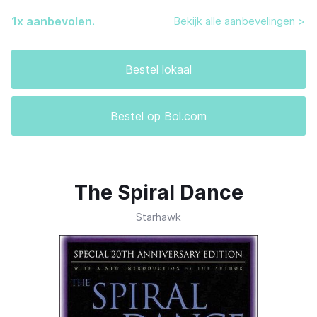
1
x aanbevolen.
Bekijk alle aanbevelingen >
Bestel lokaal
Bestel op Bol.com
The Spiral Dance
Starhawk