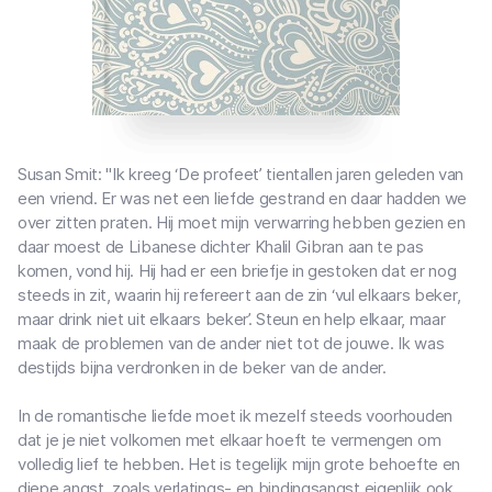
Susan Smit: "Ik kreeg ‘De profeet’ tientallen jaren geleden van
een vriend. Er was net een liefde gestrand en daar hadden we
over zitten praten. Hij moet mijn verwarring hebben gezien en
daar moest de Libanese dichter Khalil Gibran aan te pas
komen, vond hij. Hij had er een briefje in gestoken dat er nog
steeds in zit, waarin hij refereert aan de zin ‘vul elkaars beker,
maar drink niet uit elkaars beker’. Steun en help elkaar, maar
maak de problemen van de ander niet tot de jouwe. Ik was
destijds bijna verdronken in de beker van de ander.
In de romantische liefde moet ik mezelf steeds voorhouden
dat je je niet volkomen met elkaar hoeft te vermengen om
volledig lief te hebben. Het is tegelijk mijn grote behoefte en
diepe angst, zoals verlatings- en bindingsangst eigenlijk ook