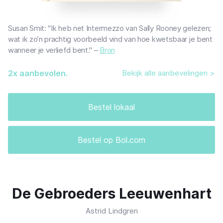
Susan Smit: "Ik heb net Intermezzo van Sally Rooney gelezen;
wat ik zo’n prachtig voorbeeld vind van hoe kwetsbaar je bent
wanneer je verliefd bent." –
Bron
2
x aanbevolen.
Bekijk alle aanbevelingen >
Bestel lokaal
Bestel op Bol.com
De Gebroeders Leeuwenhart
Astrid Lindgren