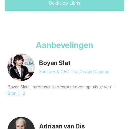
geworden wie we nu zijn? In zijn aanstekelijke relaas laat
Bekijk op Libris
Harari ons kennismaken met een raadselachtig fenomeen:
de mens.
'Zeventigduizend jaar geleden was Homo sapiens nog een
onbeduidende diersoort die zo'n beetje zijn eigen gangetje
ging in een uithoek van Afrika. In de millennia daarna
veranderde hij zichzelf in de absolute heerser van de
Aanbevelingen
planeet en de grootste nachtmerrie van het ecosysteem.'
Geschiedenis
Mens & Maatschappij
Boyan Slat
Founder & CEO The Ocean Cleanup
Boyan Slat: "Interessante perspectieven op uitsterven" –
Bron 1
|
2
Adriaan van Dis