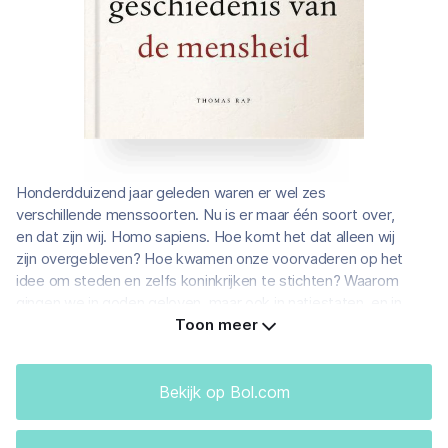
Honderdduizend jaar geleden waren er wel zes
verschillende menssoorten. Nu is er maar één soort over,
en dat zijn wij. Homo sapiens. Hoe komt het dat alleen wij
zijn overgebleven? Hoe kwamen onze voorvaderen op het
idee om steden en zelfs koninkrijken te stichten? Waarom
gingen we in goden geloven, maar ook in natiestaten, en in
bedrijven. Waarom vertrouwen we op geld, boeken en
Toon meer
wetten? En hoe zal onze wereld er in de toekomst uitzien?
In Sapiens neemt Yuval Noah Harari ons mee op een
Bekijk op Bol.com
fascinerende reis door de geschiedenis van de mensheid.
Wie zijn we? Waar komen we vandaan? En hoe zijn we