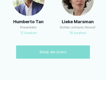
m
Humberto Tan
Lieke Marsman
Presentator
Dichter, schrijver, filosoof
12
boeken
18
boeken
Bekijk alle lezers