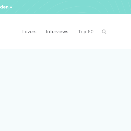
den »
Lezers
Interviews
Top 50