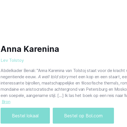
Anna Karenina
Lev Tolstoy
Abdelkader Benali: "Anna Karenina van Tolstoj staat voor de kracht 
negentiende eeuw.
A well told story
met een kop en een staart, een
interessante bijrollen, maatschappelijke en filosofische thema’s, ro
mondaine en aristocratische achtergrond van Petersburg en Mosko
een soepele, aangename stijl. [...] Ik las het boek op een reis naa
Bron
Bestel lokaal
Bestel op Bol.com