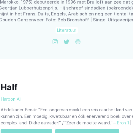
Marokko, 1975) debuteerde in 1996 met Bruiloft aan zee dat
Geertjan Lubberhuizenprijs. Hij schreef sindsdien (bekroonde)
ijnt in het Frans, Duits, Engels, Arabisch en nog een tiental ta
Gouden Ganzenveer. Foto: Bob Bronshoff | Singel Uitgeverije
Literatuur
Half
Haroon Ali
Abdelkader Benali: "Een jongeman maakt een reis naar het land van zi
kunnen zijn. Een moedig, kwetsbaar en óók enerverend boek over 
complex land. Dikke aanrader!" / "Zeer de moeite waard." –
Bron 1
|