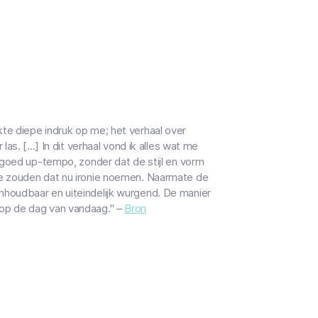
te diepe indruk op me; het verhaal over
s. [...] In dit verhaal vond ik alles wat me
 goed up-tempo, zonder dat de stijl en vorm
we zouden dat nu ironie noemen. Naarmate de
houdbaar en uiteindelijk wurgend. De manier
op de dag van vandaag." –
Bron