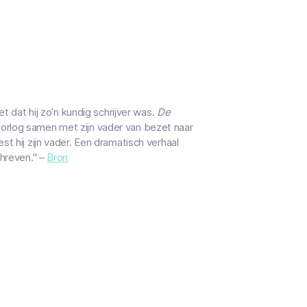
t dat hij zo’n kundig schrijver was.
De
 oorlog samen met zijn vader van bezet naar
t hij zijn vader. Een dramatisch verhaal
chreven." –
Bron