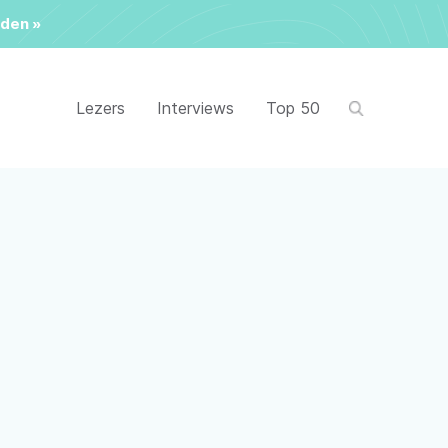
den »
Lezers
Interviews
Top 50