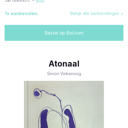
Jan Greshoff." –
Bron
1
x aanbevolen.
Bekijk alle aanbevelingen >
Bestel op Bol.com
Atonaal
Simon Vinkenoog