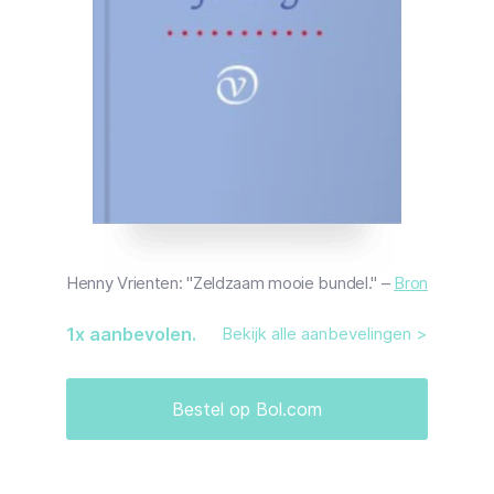
Henny Vrienten: "Zeldzaam mooie bundel." –
Bron
1
x aanbevolen.
Bekijk alle aanbevelingen >
Bestel op Bol.com