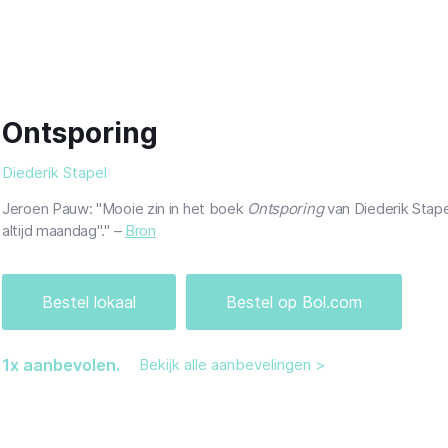
Ontsporing
Diederik Stapel
Jeroen Pauw: "Mooie zin in het boek
Ontsporing
van Diederik Stape
altijd maandag"." –
Bron
Bestel lokaal
Bestel op Bol.com
1
x aanbevolen.
Bekijk alle aanbevelingen >