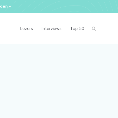
den »
Lezers
Interviews
Top 50