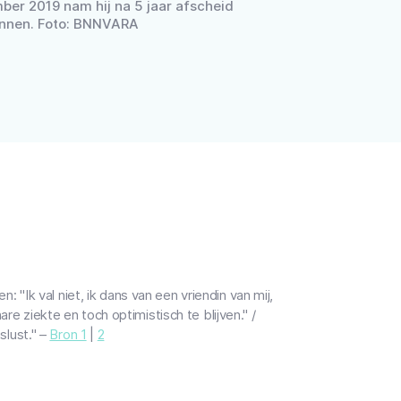
ber 2019 nam hij na 5 jaar afscheid
Binnen. Foto: BNNVARA
Ik val niet, ik dans van een vriendin van mij,
re ziekte en toch optimistisch te blijven." /
lust." –
Bron 1
|
2