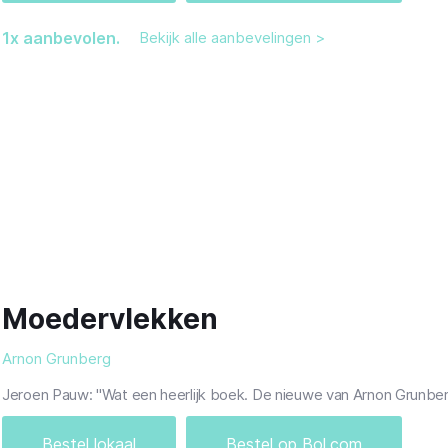
1
x aanbevolen.
Bekijk alle aanbevelingen >
Moedervlekken
Arnon Grunberg
Jeroen Pauw: "Wat een heerlijk boek. De nieuwe van Arnon Grunberg 
Bestel lokaal
Bestel op Bol.com