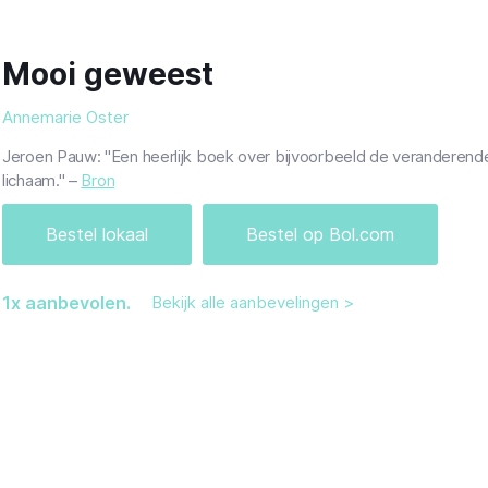
Mooi geweest
Annemarie Oster
Jeroen Pauw: "Een heerlijk boek over bijvoorbeeld de veranderend
lichaam." –
Bron
Bestel lokaal
Bestel op Bol.com
1
x aanbevolen.
Bekijk alle aanbevelingen >