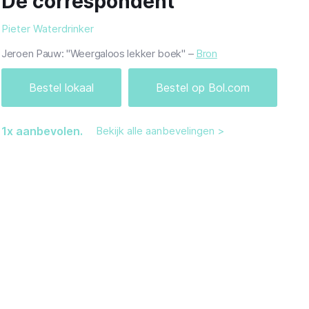
De correspondent
Pieter Waterdrinker
Jeroen Pauw: "Weergaloos lekker boek" –
Bron
Bestel lokaal
Bestel op Bol.com
1
x aanbevolen.
Bekijk alle aanbevelingen >