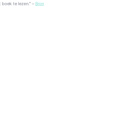
t boek te lezen." –
Bron