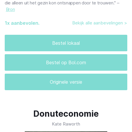
die alleen uit het gezin kon ontsnappen door te trouwen." –
Bron
1
x aanbevolen.
Bekijk alle aanbevelingen >
Bestel lokaal
Bestel op Bol.com
Originele versie
Donuteconomie
Kate Raworth