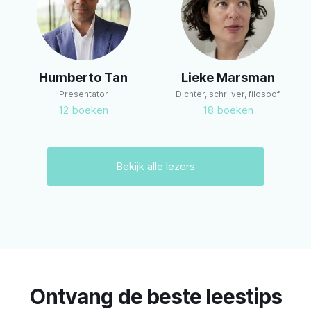
m
Humberto Tan
Lieke Marsman
Presentator
Dichter, schrijver, filosoof
12
boeken
18
boeken
Bekijk alle lezers
Ontvang de beste leestips