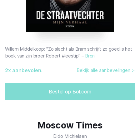
Willem Middelkoop: "Zo slecht als Bram schrijft zo goed is het
boek van zijn broer Robert #leestip" –
Bron
2
x aanbevolen.
Bekijk alle aanbevelingen >
Bestel op Bol.com
Moscow Times
Dido Michielsen