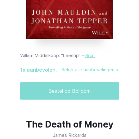
Willem Middelkoop: "Leestip" –
Bron
1
x aanbevolen.
Bekijk alle aanbevelingen >
Bestel op Bol.com
The Death of Money
James Rickards