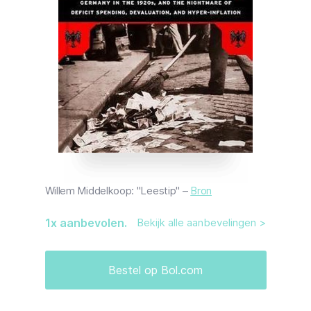
Willem Middelkoop: "Leestip" –
Bron
1
x aanbevolen.
Bekijk alle aanbevelingen >
Bestel op Bol.com