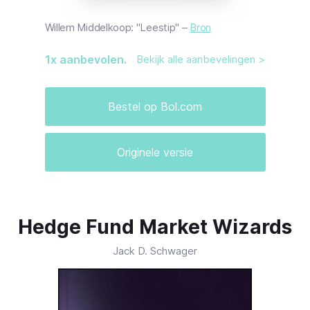
Willem Middelkoop: "Leestip" –
Bron
1
x aanbevolen.
Bekijk alle aanbevelingen >
Bestel op Bol.com
Originele versie
Hedge Fund Market Wizards
Jack D. Schwager