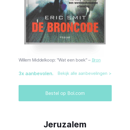
Willem Middelkoop: "Wat een boek" –
Bron
3
x aanbevolen.
Bekijk alle aanbevelingen >
Bestel op Bol.com
Jeruzalem