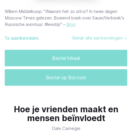
Willem Middelkoop: "Waarom het zo stil is? In twee dagen
Moscow Times gelezen. Boeiend boek over Sauer/Verbeek's
Russische avontuur. #leestip" –
Bron
1
x aanbevolen.
Bekijk alle aanbevelingen >
Bestel lokaal
Bestel op Bol.com
Hoe je vrienden maakt en
mensen beïnvloedt
Dale Carnegie