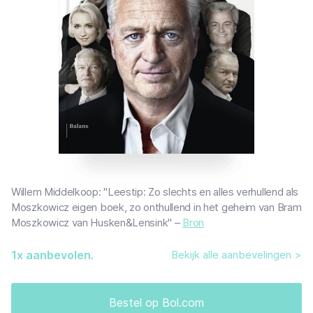
Willem Middelkoop: "Leestip: Zo slechts en alles verhullend als
Moszkowicz eigen boek, zo onthullend in het geheim van Bram
Moszkowicz van Husken&Lensink" –
Bron
1
x aanbevolen.
Bekijk alle aanbevelingen >
Bestel op Bol.com