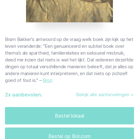
Bram Bakker's antwoord op de vraag welk boek zijn kijk op het
leven veranderde: "Een genuanceerd en subtiel boek over
thema’s als apartheid, familierelaties en seksueel misbruik,
deed me inzien dat niets is wat het lijkt. Dat iedereen dezelfde
dingen op totaal verschillende manieren beleeft, dat je alles op
andere manieren kunt interpreteren, en dat niets op zichzelf
goed of fout is." –
Bron
2
x aanbevolen.
Bekijk alle aanbevelingen >
Bestel lokaal
Bestel op Bol.com