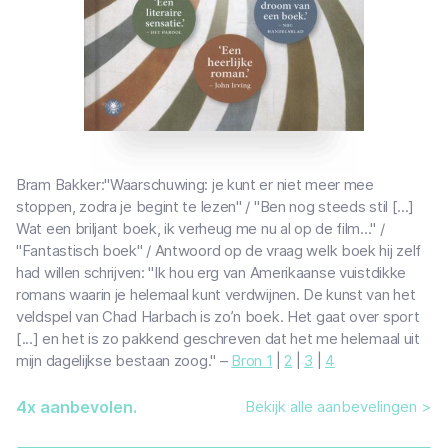
Bram Bakker:"Waarschuwing: je kunt er niet meer mee
stoppen, zodra je begint te lezen" / "Ben nog steeds stil [...]
Wat een briljant boek, ik verheug me nu al op de film..." /
"Fantastisch boek" / Antwoord op de vraag welk boek hij zelf
had willen schrijven: "Ik hou erg van Amerikaanse vuistdikke
romans waarin je helemaal kunt verdwijnen. De kunst van het
veldspel van Chad Harbach is zo’n boek. Het gaat over sport
[...] en het is zo pakkend geschreven dat het me helemaal uit
mijn dagelijkse bestaan zoog." –
Bron 1
|
2
|
3
|
4
4
x aanbevolen.
Bekijk alle aanbevelingen >