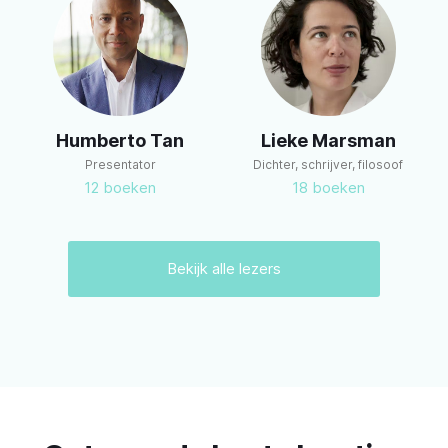
Lieke Marsman
Dirk De Wachter
Dichter, schrijver, filosoof
Psychiater & bestseller auteur
18
boeken
13
boeken
Bekijk alle lezers