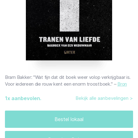
Bram Bakker: "Wat fijn dat dit boek weer volop verkrijgbaar is.
Voor iedereen die rouw kent een enorm troostboek." –
Bron
1
x aanbevolen.
Bekijk alle aanbevelingen >
Bestel lokaal